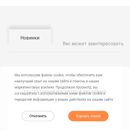
Новинки
Вас может заинтересовать
Мы используем файлы cookie, чтобы обеспечить вам
MTB-PBNW12
наилучший опыт на нашем сайте и помочь в наших
маркетинговых усилиях. Продолжая просмотр, вы
Ультратонкий магнитный пауэрбанк
соглашаетесь с использованием нами файлов cookie и
передачей информации о ваших действиях на нашем сайте.
Отклонить
Хорошо, понял