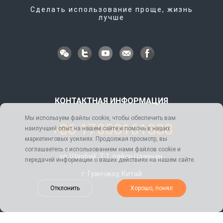
Сделать использование проще, жизнь
лучше
КОНТАКТНАЯ ИНФОРМАЦИЯ
Мы используем файлы cookie, чтобы обеспечить вам
+86 17000161888
наилучший опыт на нашем сайте и помочь в наших
маркетинговых усилиях. Продолжая просмотр, вы
соглашаетесь с использованием нами файлов cookie и
ул. Шаобай, 7-1, район Цзэнчэн,
передачей информации о ваших действиях на нашем сайте.
г. Гуанчжоу, Китай
Отклонить
Хорошо, понял