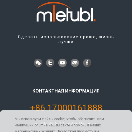
Сделать использование проще, жизнь
лучше
КОНТАКТНАЯ ИНФОРМАЦИЯ
+86 17000161888
Мы используем файлы cookie, чтобы обеспечить вам
ул. Шаобай, 7-1, район Цзэнчэн,
наилучший опыт на нашем сайте и помочь в наших
маркетинговых усилиях. Продолжая просмотр, вы