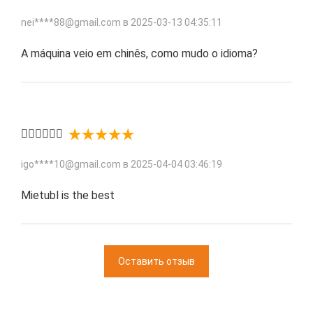
nei****88@gmail.com в
2025-03-13 04:35:11
A máquina veio em chinês, como mudo o idioma?
👍🏻👍🏻👍🏻
igo****10@gmail.com в
2025-04-04 03:46:19
Мietubl is the best
Оставить отзыв