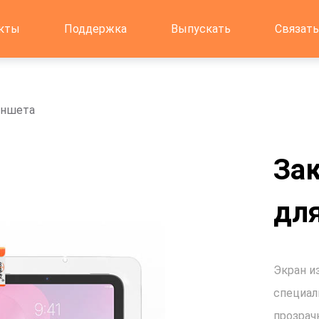
кты
Поддержка
Выпускать
Связать
аншета
За
дл
Экран из
специал
прозрач