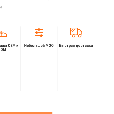
и.
жка OEM и
Небольшой MOQ
Быстрая доставка
ODM