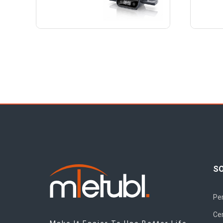
S
Per
Cer