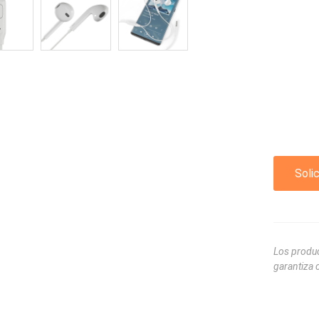
Solic
Los produc
garantiza 