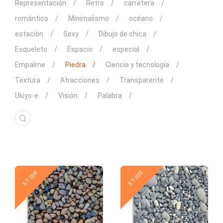
Representación
Retro
carretera
romántico
Minimalismo
océano
estación
Sexy
Dibujo de chica
Esqueleto
Espacio
especial
Empalme
Piedra
Ciencia y tecnología
Textura
Atracciones
Transparente
Ukiyo-e
Visión
Palabra
New
New
ST 034
ST 033