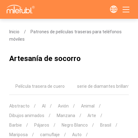
Inicio
Patrones de películas traseras para teléfonos
móviles
Artesanía de socorro
Película trasera de cuero
serie de diamantes brillantes
Abstracto
AI
Avión
Animal
Dibujos animados
Manzana
Arte
Barbie
Pájaros
Negro Blanco
Brasil
Mariposa
camuflaje
Auto