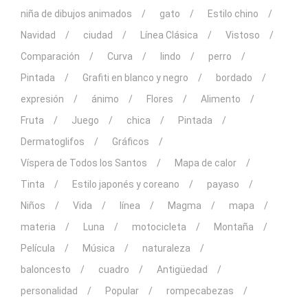
niña de dibujos animados
gato
Estilo chino
Navidad
ciudad
Línea Clásica
Vistoso
Comparación
Curva
lindo
perro
Pintada
Grafiti en blanco y negro
bordado
expresión
ánimo
Flores
Alimento
Fruta
Juego
chica
Pintada
Dermatoglifos
Gráficos
Víspera de Todos los Santos
Mapa de calor
Tinta
Estilo japonés y coreano
payaso
Niños
Vida
línea
Magma
mapa
materia
Luna
motocicleta
Montaña
Película
Música
naturaleza
baloncesto
cuadro
Antigüedad
personalidad
Popular
rompecabezas