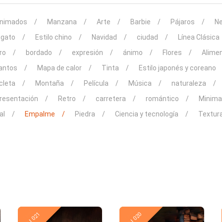
animados
Manzana
Arte
Barbie
Pájaros
Ne
gato
Estilo chino
Navidad
ciudad
Línea Clásica
ro
bordado
expresión
ánimo
Flores
Alime
Santos
Mapa de calor
Tinta
Estilo japonés y coreano
cleta
Montaña
Película
Música
naturaleza
resentación
Retro
carretera
romántico
Minima
al
Empalme
Piedra
Ciencia y tecnología
Textur
New
New
PJ 021
PJ 020