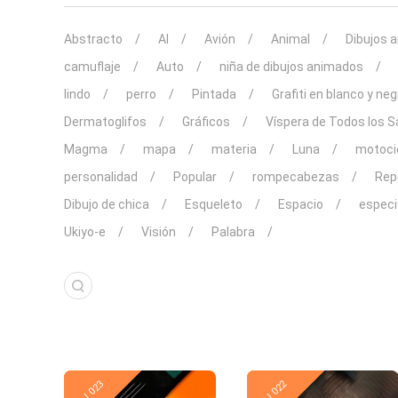
Abstracto
AI
Avión
Animal
Dibujos 
camuflaje
Auto
niña de dibujos animados
lindo
perro
Pintada
Grafiti en blanco y neg
Dermatoglifos
Gráficos
Víspera de Todos los 
Magma
mapa
materia
Luna
motoci
personalidad
Popular
rompecabezas
Rep
Dibujo de chica
Esqueleto
Espacio
especi
Ukiyo-e
Visión
Palabra
New
New
PJ 023
PJ 022