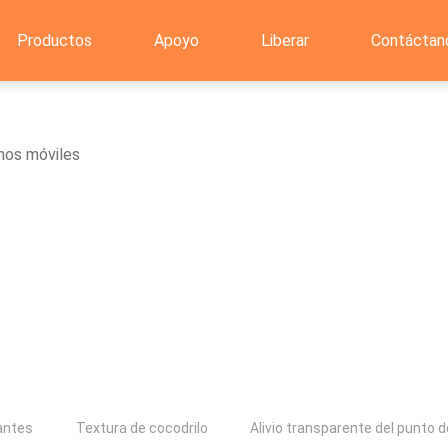
Productos
Apoyo
Liberar
Contáctan
onos móviles
lantes
Textura de cocodrilo
Alivio transparente del punto 