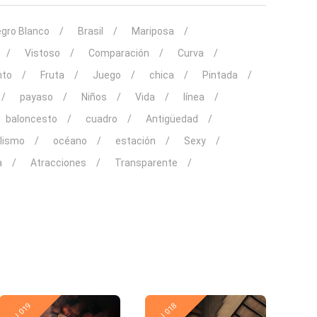
gro Blanco
Brasil
Mariposa
Vistoso
Comparación
Curva
nto
Fruta
Juego
chica
Pintada
payaso
Niños
Vida
línea
baloncesto
cuadro
Antigüedad
lismo
océano
estación
Sexy
a
Atracciones
Transparente
New
New
PJ 019
PJ 018