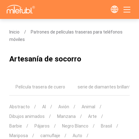
Inicio
Patrones de películas traseras para teléfonos
móviles
Artesanía de socorro
Película trasera de cuero
serie de diamantes brillantes
Abstracto
AI
Avión
Animal
Dibujos animados
Manzana
Arte
Barbie
Pájaros
Negro Blanco
Brasil
Mariposa
camuflaje
Auto