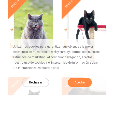
New
New
MM 041
MM 040
Utilizamos cookies para garantizar que obtengas la mejor
experiencia en nuestro sitio web y para ayudarnos con nuestros
esfuerzos de marketing. Al continuar navegando, aceptas
nuestro uso de cookies y el intercambio de información sobre
tus interacciones en nuestro sitio.
New
New
MM 039
MM 038
Rechazar
Aceptar