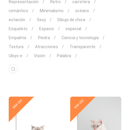
Representación
Retro
carretera
romántico
Minimalismo
océano
estación
Sexy
Dibujo de chica
Esqueleto
Espacio
especial
Empalme
Piedra
Ciencia y tecnología
Textura
Atracciones
Transparente
Ukiyo-e
Visión
Palabra
New
New
MM 053
MM 052