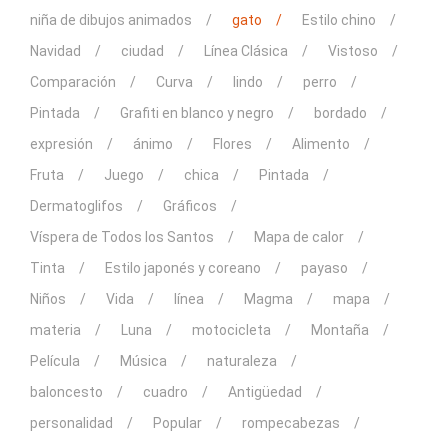
niña de dibujos animados
gato
Estilo chino
Navidad
ciudad
Línea Clásica
Vistoso
Comparación
Curva
lindo
perro
Pintada
Grafiti en blanco y negro
bordado
expresión
ánimo
Flores
Alimento
Fruta
Juego
chica
Pintada
Dermatoglifos
Gráficos
Víspera de Todos los Santos
Mapa de calor
Tinta
Estilo japonés y coreano
payaso
Niños
Vida
línea
Magma
mapa
materia
Luna
motocicleta
Montaña
Película
Música
naturaleza
baloncesto
cuadro
Antigüedad
personalidad
Popular
rompecabezas