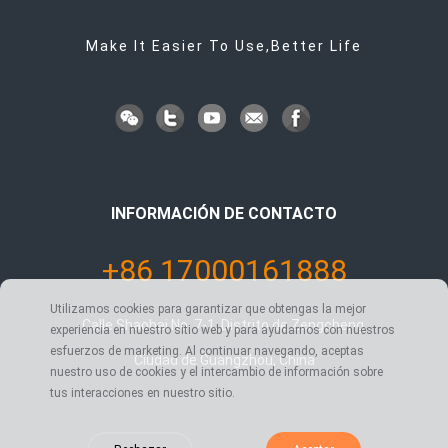
Make It Easier To Use,Better Life
INFORMACIÓN DE CONTACTO
+86 17000161888
Utilizamos cookies para garantizar que obtengas la mejor
Calle Shaobai No. 7-1, Distrito de Zengcheng,
experiencia en nuestro sitio web y para ayudarnos con nuestros
esfuerzos de marketing. Al continuar navegando, aceptas
Ciudad de Guangzhou, China
nuestro uso de cookies y el intercambio de información sobre
tus interacciones en nuestro sitio.