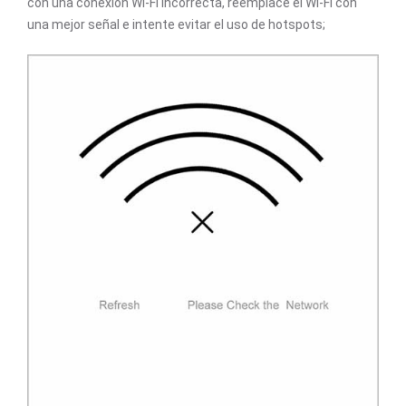
con una conexión WI-FI incorrecta, reemplace el WI-FI con
una mejor señal e intente evitar el uso de hotspots;