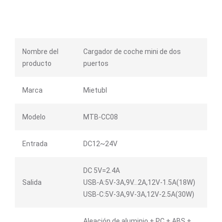
Nombre del
Cargador de coche mini de dos
producto
puertos
Marca
Mietubl
Modelo
MTB-CC08
Entrada
DC12~24V
DC 5V=2.4A
Salida
USB-A:5V-3A,9V…2A,12V-1.5A(18W)
USB-C:5V-3A,9V-3A,12V-2.5A(30W)
Aleación de aluminio + PC + ABS +