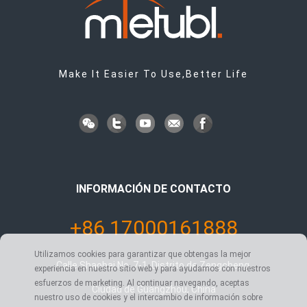
Make It Easier To Use,Better Life
INFORMACIÓN DE CONTACTO
+86 17000161888
Utilizamos cookies para garantizar que obtengas la mejor
Calle Shaobai No. 7-1, Distrito de Zengcheng,
experiencia en nuestro sitio web y para ayudarnos con nuestros
esfuerzos de marketing. Al continuar navegando, aceptas
Ciudad de Guangzhou, China
nuestro uso de cookies y el intercambio de información sobre