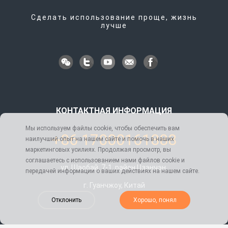
Сделать использование проще, жизнь
лучше
КОНТАКТНАЯ ИНФОРМАЦИЯ
Мы используем файлы cookie, чтобы обеспечить вам
+86 17000161888
наилучший опыт на нашем сайте и помочь в наших
маркетинговых усилиях. Продолжая просмотр, вы
соглашаетесь с использованием нами файлов cookie и
ул. Шаобай, 7-1, район Цзэнчэн,
передачей информации о ваших действиях на нашем сайте.
г. Гуанчжоу, Китай
Отклонить
Хорошо, понял