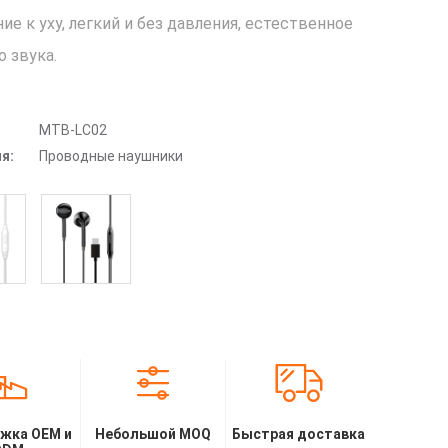
ие к уху, легкий и без давления, естественное
о звука.
MTB-LC02
я:
Проводные наушники
жка OEM и
Небольшой MOQ
Быстрая доставка