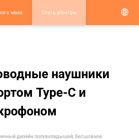
ся с нами
Стать агентом
оводные наушники
ортом Type-C и
крофоном
ичный дизайн полувкладышей, бесшовное