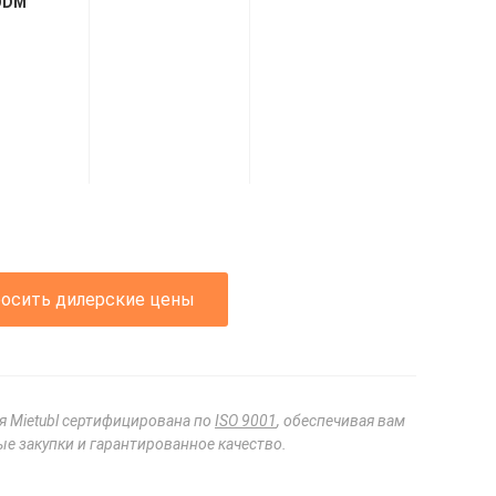
ODM
росить дилерские цены
я Mietubl сертифицирована по
ISO 9001
, обеспечивая вам
е закупки и гарантированное качество.