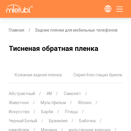
Главная
Задние плёнки для мобильных телефонов
Тисненая обратная пленка
Кожаная задняя пленка
Серия блестящих бриллиант
Абстрактный
ИИ
Самолет
Животное
Мультфильм
Яблоко
Искусство
Барби
Птицы
Черный Белый
Бразилия
Бабочка
камуфляж
Машина
мультяшная девочка