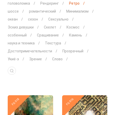
головоломка
Рендеринг
Ретро
шоссе
романтический
Минимализм
океан
сезон
Сексуально
Эскиз девушки
Скелет
Космос
особенный
Сращивание
Камень
наука и техника
Текстура
Достопримечательности
Прозрачный
Укиё-э
Зрение
Слово
Новое
Новое
FG 018
FG 016