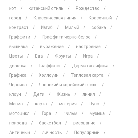
кот
китайский стиль
Рождество
город
Классическая линия
Красочный
контраст
Изгиб
Милый
собака
Граффити
Граффити черно-белое
вышивка
выражение
настроение
Цветы
Еда
Фрукты
Игра
девочка
Граффити
Дерматоглифика
Графика
Хэллоуин
Тепловая карта
Чернила
Японский и корейский стиль
клоун
Дети
Жизнь
линия
Магма
карта
материя
Луна
мотоцикл
Гора
Фильм
музыка
природа
баскетбол
рисование
Античный
личность
Популярный