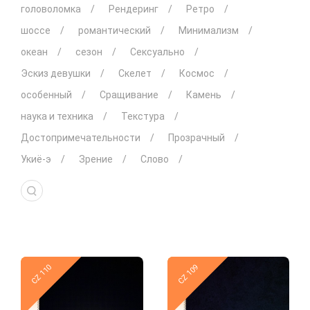
головоломка
Рендеринг
Ретро
шоссе
романтический
Минимализм
океан
сезон
Сексуально
Эскиз девушки
Скелет
Космос
особенный
Сращивание
Камень
наука и техника
Текстура
Достопримечательности
Прозрачный
Укиё-э
Зрение
Слово
Новое
Новое
CZ 110
CZ 109