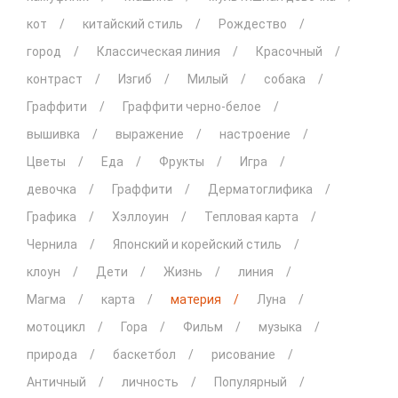
кот
китайский стиль
Рождество
город
Классическая линия
Красочный
контраст
Изгиб
Милый
собака
Граффити
Граффити черно-белое
вышивка
выражение
настроение
Цветы
Еда
Фрукты
Игра
девочка
Граффити
Дерматоглифика
Графика
Хэллоуин
Тепловая карта
Чернила
Японский и корейский стиль
клоун
Дети
Жизнь
линия
Магма
карта
материя
Луна
мотоцикл
Гора
Фильм
музыка
природа
баскетбол
рисование
Античный
личность
Популярный