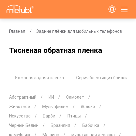
Главная
Задние плёнки для мобильных телефонов
Тисненая обратная пленка
Кожаная задняя пленка
Серия блестящих бриллиант
Абстрактный
ИИ
Самолет
Животное
Мультфильм
Яблоко
Искусство
Барби
Птицы
Черный Белый
Бразилия
Бабочка
камуфляж
Машина
мультяшная девочка