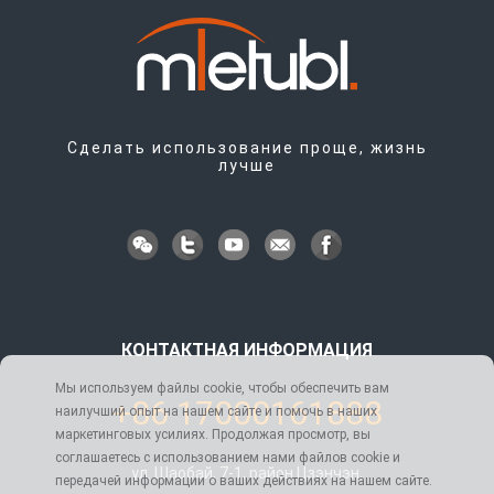
Сделать использование проще, жизнь
лучше
КОНТАКТНАЯ ИНФОРМАЦИЯ
Мы используем файлы cookie, чтобы обеспечить вам
+86 17000161888
наилучший опыт на нашем сайте и помочь в наших
маркетинговых усилиях. Продолжая просмотр, вы
соглашаетесь с использованием нами файлов cookie и
ул. Шаобай, 7-1, район Цзэнчэн,
передачей информации о ваших действиях на нашем сайте.