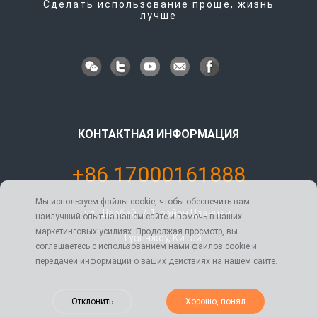
Сделать использование проще, жизнь
лучше
КОНТАКТНАЯ ИНФОРМАЦИЯ
+86 17000161888
Мы используем файлы cookie, чтобы обеспечить вам
ул. Шаобай, 7-1, район Цзэнчэн,
наилучший опыт на нашем сайте и помочь в наших
маркетинговых усилиях. Продолжая просмотр, вы
г. Гуанчжоу, Китай
соглашаетесь с использованием нами файлов cookie и
передачей информации о ваших действиях на нашем сайте.
Отклонить
Хорошо, понял