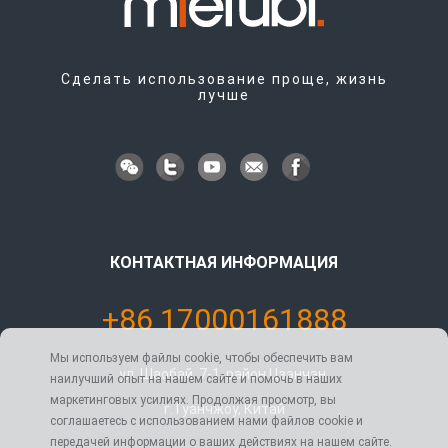
Сделать использование проще, жизнь
лучше
КОНТАКТНАЯ ИНФОРМАЦИЯ
+86 17000161888
Мы используем файлы cookie, чтобы обеспечить вам
ул. Шаобай, 7-1, район Цзэнчэн,
наилучший опыт на нашем сайте и помочь в наших
маркетинговых усилиях. Продолжая просмотр, вы
г. Гуанчжоу, Китай
соглашаетесь с использованием нами файлов cookie и
передачей информации о ваших действиях на нашем сайте.