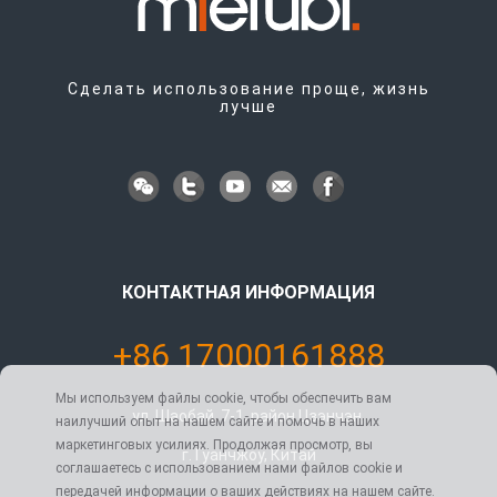
Сделать использование проще, жизнь
лучше
КОНТАКТНАЯ ИНФОРМАЦИЯ
+86 17000161888
Мы используем файлы cookie, чтобы обеспечить вам
ул. Шаобай, 7-1, район Цзэнчэн,
наилучший опыт на нашем сайте и помочь в наших
маркетинговых усилиях. Продолжая просмотр, вы
г. Гуанчжоу, Китай
соглашаетесь с использованием нами файлов cookie и
передачей информации о ваших действиях на нашем сайте.