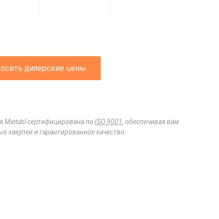
росить дилерские цены
я Mietubl сертифицирована по
ISO 9001
, обеспечивая вам
е закупки и гарантированное качество.