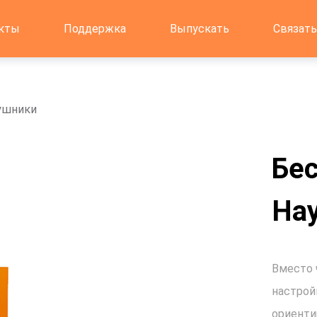
кты
Поддержка
Выпускать
Связать
ушники
Бе
Hа
Вместо 
настрой
ориенти