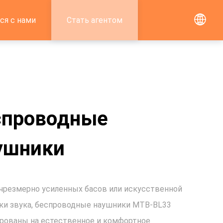
ся с нами
Стать агентом
спроводные
ушники
чрезмерно усиленных басов или искусственной
ки звука, беспроводные наушники MTB-BL33
рованы на естественное и комфортное