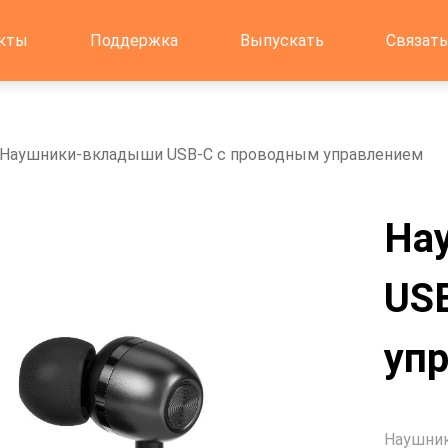
кты
Поддержка
Выпускать
Связать
Наушники-вкладыши USB-C с проводным управлением
На
US
уп
Наушни