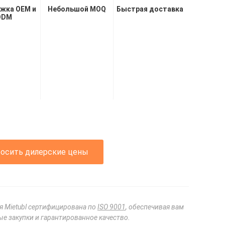
жка OEM и
Небольшой MOQ
Быстрая доставка
ODM
росить дилерские цены
я Mietubl сертифицирована по
ISO 9001
, обеспечивая вам
е закупки и гарантированное качество.