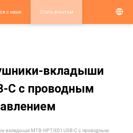
ся с нами
Стать агентом
ушники-вкладыши
B-C с проводным
равлением
ки-вкладыши MTB-HPTIE01 USB-C с проводным