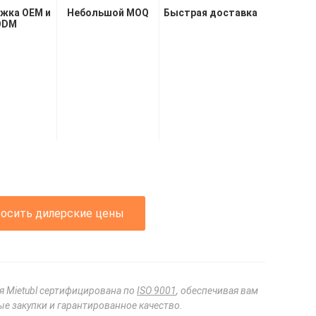
жка OEM и
Небольшой MOQ
Быстрая доставка
ODM
росить дилерские цены
я Mietubl сертифицирована по
ISO 9001
, обеспечивая вам
е закупки и гарантированное качество.