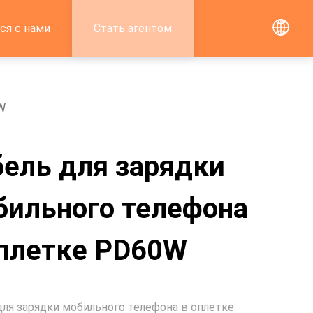
ся с нами
Стать агентом
W
бель для зарядки
бильного телефона
оплетке PD60W
для зарядки мобильного телефона в оплетке