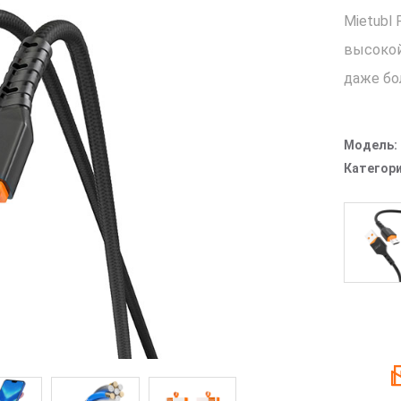
Mietubl
высокой
даже бо
Модель:
Категори