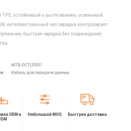
 TPE, устойчивый к вытягиванию, усиленный
SR, интеллектуальный чип зарядки контролирует
апряжение, быстрая зарядка без повреждения
тва.
MTB-DCTLPD01
я:
Кабель для передачи данных
жка OEM и
Небольшой MOQ
Быстрая доставка
ODM