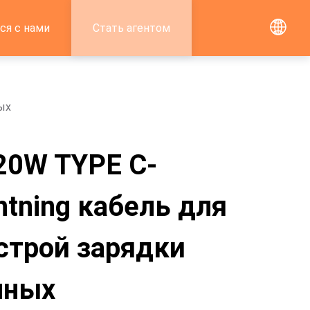
ся с нами
Стать агентом
ых
20W TYPE C-
htning кабель для
строй зарядки
нных