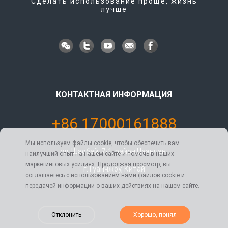
Сделать использование проще, жизнь
лучше
КОНТАКТНАЯ ИНФОРМАЦИЯ
+86 17000161888
Мы используем файлы cookie, чтобы обеспечить вам
ул. Шаобай, 7-1, район Цзэнчэн,
наилучший опыт на нашем сайте и помочь в наших
маркетинговых усилиях. Продолжая просмотр, вы
г. Гуанчжоу, Китай
соглашаетесь с использованием нами файлов cookie и
передачей информации о ваших действиях на нашем сайте.
Отклонить
Хорошо, понял