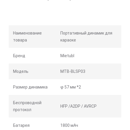
Наименование
Портативный динамик для
товара
караоке
Бренд
Mietubl
Модель
MTB-BLSP03
Размер динамика
φ 57 мм *2
Беспроводной
HFP /A2DP / AVRCP
протокол
Батарея
1800 мАч