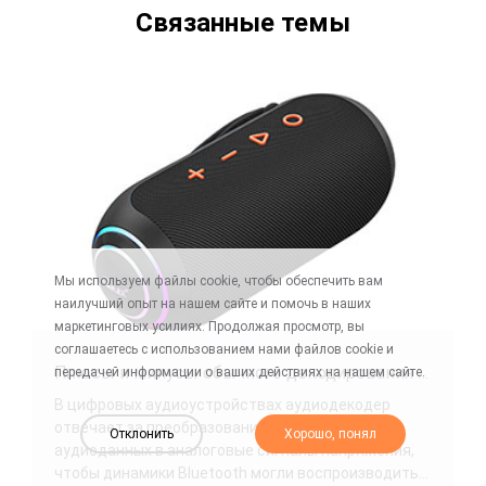
Связанные темы
Мы используем файлы cookie, чтобы обеспечить вам
наилучший опыт на нашем сайте и помочь в наших
маркетинговых усилиях. Продолжая просмотр, вы
соглашаетесь с использованием нами файлов cookie и
Плюсы и минусы обычного декодирования звука через динамик Bluetooth
передачей информации о ваших действиях на нашем сайте.
В цифровых аудиоустройствах аудиодекодер
отвечает за преобразование цифровых
Отклонить
Хорошо, понял
аудиоданных в аналоговые сигналы напряжения,
чтобы динамики Bluetooth могли воспроизводить