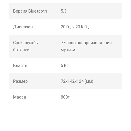
Версия Bluetooth
5.3
Диапазон
20 Гц ~ 20 К Гц
Срок службы
7 часов воспроизведения
батареи
музыки
Власть
5 Вт
Размер
72x142x124 (мм)
Масса
800г