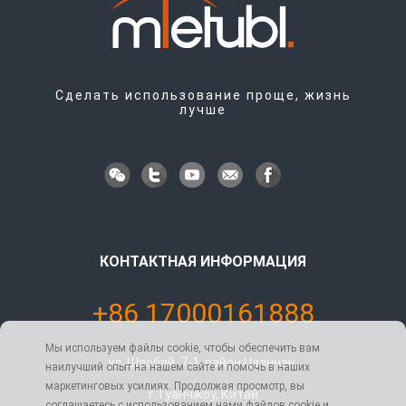
Сделать использование проще, жизнь
лучше
КОНТАКТНАЯ ИНФОРМАЦИЯ
+86 17000161888
Мы используем файлы cookie, чтобы обеспечить вам
ул. Шаобай, 7-1, район Цзэнчэн,
наилучший опыт на нашем сайте и помочь в наших
маркетинговых усилиях. Продолжая просмотр, вы
г. Гуанчжоу, Китай
соглашаетесь с использованием нами файлов cookie и