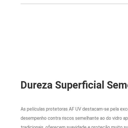
Dureza Superficial Sem
As películas protetoras AF UV destacam-se pela excel
desempenho contra riscos semelhante ao do vidro ap
tradicionais, oferecem suavidade e proteção muito su