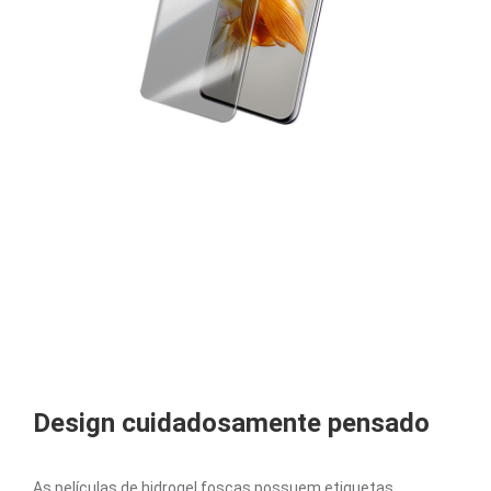
Design cuidadosamente pensado
As películas de hidrogel foscas possuem etiquetas