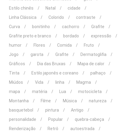
Estilo chinês
Natal
cidade
Linha Clássica
Colorido
contraste
Curva
bonitinho
cachorro
Grafite
Grafite preto e branco
bordado
expressão
humor
Flores
Comida
Fruto
Jogo
garota
Grafite
Dermatoglifia
Gráficos
Dia das Bruxas
Mapa de calor
Tinta
Estilo japonês e coreano
palhaço
Miúdos
Vida
linha
Magma
mapa
matéria
Lua
motocicleta
Montanha
Filme
Música
natureza
basquetebol
pintura
Antigo
personalidade
Popular
quebra-cabeça
Renderização
Retrô
autoestrada