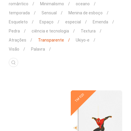
romântico
Minimalismo
oceano
temporada
Sensual
Menina de esboço
Esqueleto
Espaço
especial
Emenda
Pedra
ciência e tecnologia
Textura
Atrações
Transparente
Ukiyo-e
Visão
Palavra
Novo
Novo
TM 022
TM 020