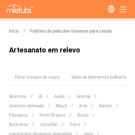
Início
Padrões de películas traseiras para celular
Artesanato em relevo
Filme traseiro de couro
Série de diamantes brilhantes
Abstrato
IA
Avião
Animal
Desenho animado
Maçã
Arte
Barbie
Pássaros
Preto Branco
Brasil
Borboleta
camuflar
Carro
menina dos desenhos animados
gato