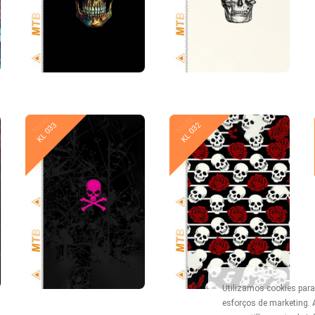
Novo
Novo
KL 033
KL 032
Utilizamos cookies para
esforços de marketing.