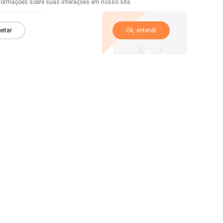
formações sobre suas interações em nosso site.
Novo
Novo
KL 024
KL 023
eitar
Ok, entendi
Novo
Novo
KL 018
KL 017
Novo
Novo
KL 012
KL 011