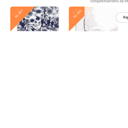
compartilhamento de in
Novo
Novo
KL 027
KL 025
Rej
Novo
Novo
KL 020
KL 019
Novo
Novo
KL 014
KL 013