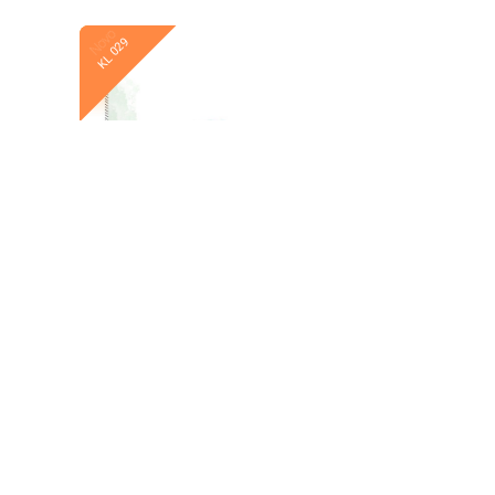
Novo
Novo
KL 029
KL 028
Novo
Novo
KL 022
KL 021
Novo
Novo
KL 016
KL 015