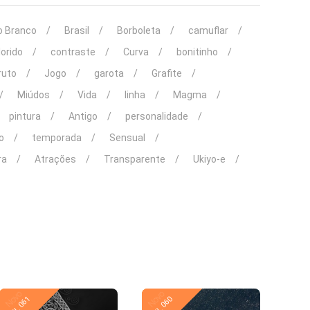
o Branco
Brasil
Borboleta
camuflar
lorido
contraste
Curva
bonitinho
ruto
Jogo
garota
Grafite
Miúdos
Vida
linha
Magma
pintura
Antigo
personalidade
o
temporada
Sensual
ra
Atrações
Transparente
Ukiyo-e
Novo
Novo
KL 061
KL 060