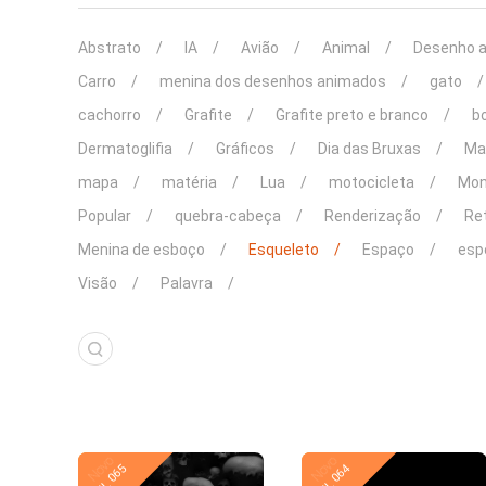
Abstrato
IA
Avião
Animal
Desenho 
Carro
menina dos desenhos animados
gato
cachorro
Grafite
Grafite preto e branco
b
Dermatoglifia
Gráficos
Dia das Bruxas
Ma
mapa
matéria
Lua
motocicleta
Mon
Popular
quebra-cabeça
Renderização
Re
Menina de esboço
Esqueleto
Espaço
esp
Visão
Palavra
Novo
Novo
KL 065
KL 064