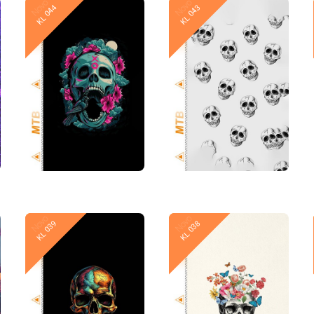
Novo
Novo
KL 044
KL 043
Novo
Novo
KL 039
KL 038