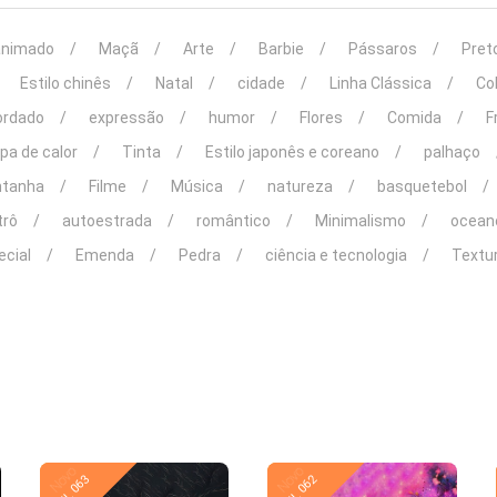
animado
Maçã
Arte
Barbie
Pássaros
Pret
Estilo chinês
Natal
cidade
Linha Clássica
Co
ordado
expressão
humor
Flores
Comida
F
pa de calor
Tinta
Estilo japonês e coreano
palhaço
tanha
Filme
Música
natureza
basquetebol
trô
autoestrada
romântico
Minimalismo
ocean
ecial
Emenda
Pedra
ciência e tecnologia
Textu
Novo
Novo
KL 063
KL 062