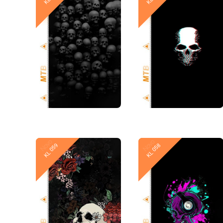
Novo
Novo
KL 059
KL 058