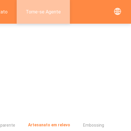
tato
Torne-se Agente
Artesanato em relevo
sparente
Embossing