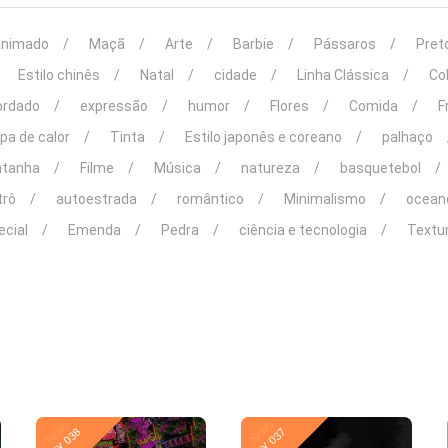
animado
Maçã
Arte
Barbie
Pássaros
Pret
Estilo chinês
Natal
cidade
Linha Clássica
Co
ordado
expressão
humor
Flores
Comida
F
pa de calor
Tinta
Estilo japonês e coreano
palhaço
tanha
Filme
Música
natureza
basquetebol
trô
autoestrada
romântico
Minimalismo
ocean
ecial
Emenda
Pedra
ciência e tecnologia
Textu
Novo
Novo
TY 038
TY 037