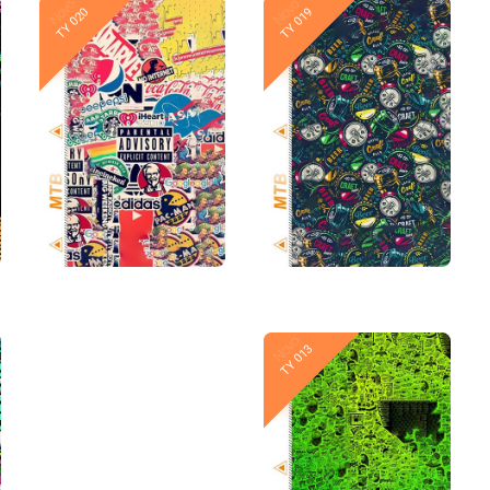
Novo
Novo
TY 020
TY 019
Novo
Novo
TY 014
TY 013