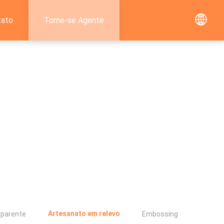
tato
Torne-se Agente
Artesanato em relevo
sparente
Embossing