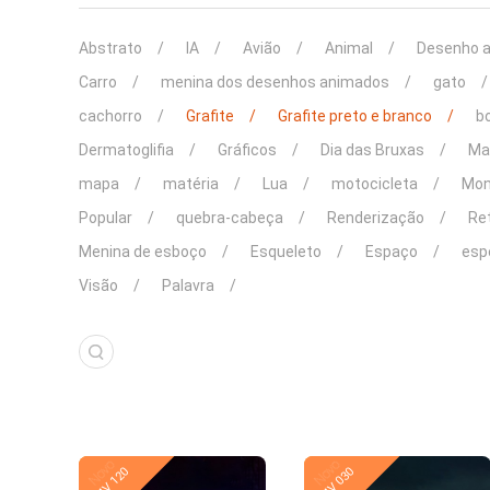
Abstrato
IA
Avião
Animal
Desenho 
Carro
menina dos desenhos animados
gato
cachorro
Grafite
Grafite preto e branco
b
Dermatoglifia
Gráficos
Dia das Bruxas
Ma
mapa
matéria
Lua
motocicleta
Mon
Popular
quebra-cabeça
Renderização
Re
Menina de esboço
Esqueleto
Espaço
esp
Visão
Palavra
Novo
Novo
MV 120
MV 030