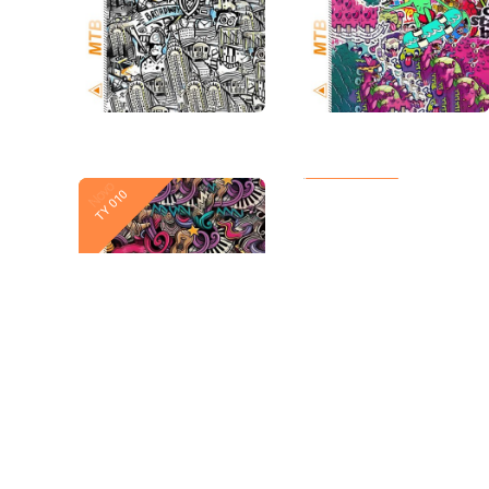
Novo
Novo
TY 010
TY 009