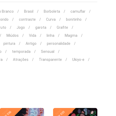
o Branco
Brasil
Borboleta
camuflar
lorido
contraste
Curva
bonitinho
ruto
Jogo
garota
Grafite
Miúdos
Vida
linha
Magma
pintura
Antigo
personalidade
o
temporada
Sensual
ra
Atrações
Transparente
Ukiyo-e
Novo
Novo
TY 036
TY 035