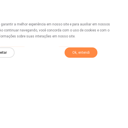
 garantir a melhor experiência em nosso site e para auxiliar em nossos
 Ao continuar navegando, você concorda com o uso de cookies e com o
formações sobre suas interações em nosso site.
Novo
Novo
TY 006
TY 005
eitar
Ok, entendi