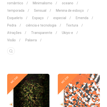
romântico
Minimalismo
oceano
temporada
Sensual
Menina de esboço
Esqueleto
Espaço
especial
Emenda
Pedra
ciência e tecnologia
Textura
Atrações
Transparente
Ukiyo-e
Visão
Palavra
Novo
Novo
MC 040
MC 039