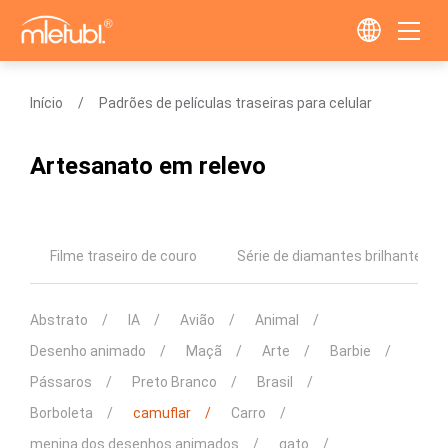
Início
Padrões de películas traseiras para celular
Artesanato em relevo
Filme traseiro de couro
Série de diamantes brilhantes
Abstrato
IA
Avião
Animal
Desenho animado
Maçã
Arte
Barbie
Pássaros
Preto Branco
Brasil
Borboleta
camuflar
Carro
menina dos desenhos animados
gato