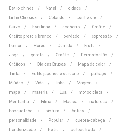
Estilo chinês
Natal
cidade
Linha Clássica
Colorido
contraste
Curva
bonitinho
cachorro
Grafite
Grafite preto e branco
bordado
expressão
humor
Flores
Comida
Fruto
Jogo
garota
Grafite
Dermatoglifia
Gráficos
Dia das Bruxas
Mapa de calor
Tinta
Estilo japonês e coreano
palhaço
Miúdos
Vida
linha
Magma
mapa
matéria
Lua
motocicleta
Montanha
Filme
Música
natureza
basquetebol
pintura
Antigo
personalidade
Popular
quebra-cabeça
Renderização
Retrô
autoestrada