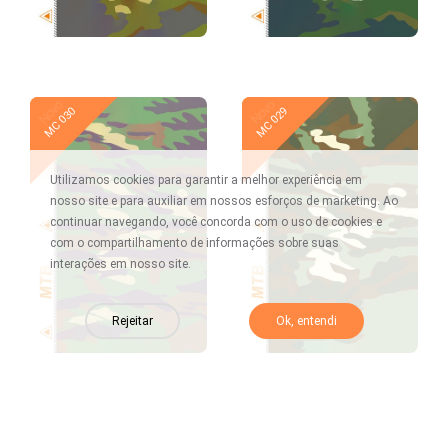
Novo
Novo
MC 030
MC 029
Utilizamos cookies para garantir a melhor experiência em
nosso site e para auxiliar em nossos esforços de marketing. Ao
continuar navegando, você concorda com o uso de cookies e
com o compartilhamento de informações sobre suas
interações em nosso site.
Rejeitar
Ok, entendi
Novo
Novo
MC 028
MC 027