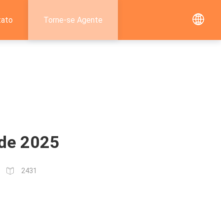
tato
Torne-se Agente
 de 2025
2431