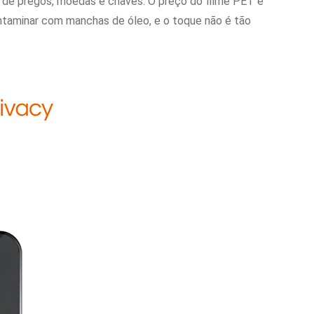
es de pregos, moedas e chaves. O preço do filme PET é
ontaminar com manchas de óleo, e o toque não é tão