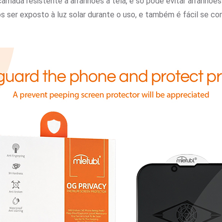
amada resistente a arranhões à tela, e só pode evitar arranhõ
ós ser exposto à luz solar durante o uso, e também é fácil se c