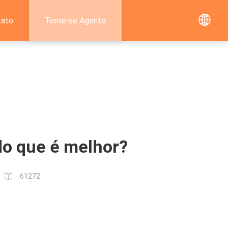
tato
Torne-se Agente
do que é melhor?
61272