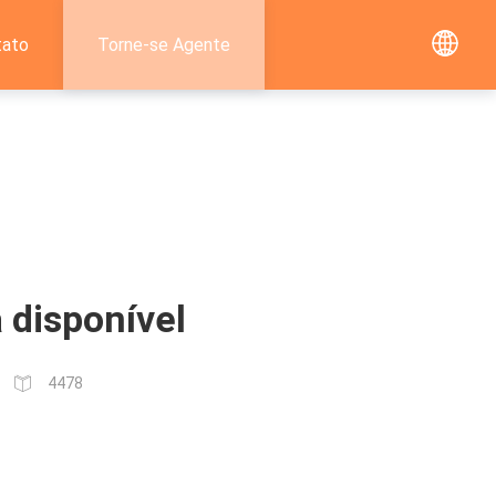
tato
Torne-se Agente
á disponível
4478