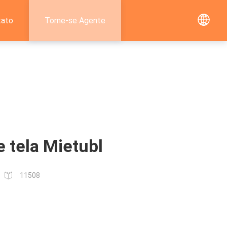
tato
Torne-se Agente
e tela Mietubl
11508