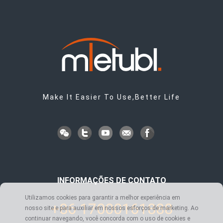
Make It Easier To Use,Better Life
INFORMAÇÕES DE CONTATO
Utilizamos cookies para garantir a melhor experiência em
+86 17000161888
nosso site e para auxiliar em nossos esforços de marketing. Ao
continuar navegando, você concorda com o uso de cookies e