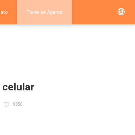
tato
Torne-se Agente
 celular
9350