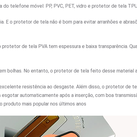
a do telefone móvel: PP, PVC, PET, vidro e protetor de tela TPU
a. E o protetor de tela não é bom para evitar arranhões e abrasõ
 o protetor de tela PVA tem espessura e baixa transparência. Qu
 bolhas. No entanto, o protetor de tela feito desse material ai
celente resistência ao desgaste. Além disso, o protetor de tela 
rá esgotar automaticamente após a inserção, com boa transmissã
é o produto mais popular nos últimos anos