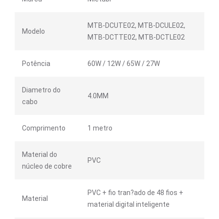
MTB-DCUTE02, MTB-DCULE02,
Modelo
MTB-DCTTE02, MTB-DCTLE02
Potência
60W / 12W / 65W / 27W
Diametro do
4.0MM
cabo
Comprimento
1 metro
Material do
PVC
núcleo de cobre
PVC + fio tran?ado de 48 fios +
Material
material digital inteligente