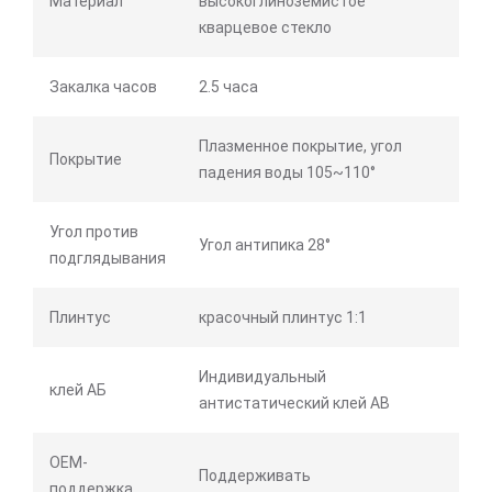
Материал
высокоглиноземистое
кварцевое стекло
Закалка часов
2.5 часа
Плазменное покрытие, угол
Покрытие
падения воды 105~110°
Угол против
Угол антипика 28°
подглядывания
Плинтус
красочный плинтус 1:1
Индивидуальный
клей АБ
антистатический клей AB
OEM-
Поддерживать
поддержка